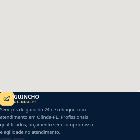
GUINCHO
OLINDA
-
PE
Serviços de guincho 24h e reboque com
atendimento em
Olinda
-
PE
. Profissionais
qualificados, orçamento sem compromisso
e agilidade no atendimento.