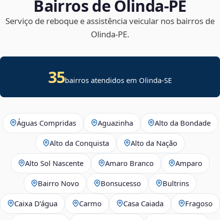
Bairros de Olinda‑PE
Serviço de reboque e assistência veicular nos bairros de
Olinda‑PE.
35
bairros atendidos em
Olinda
-
SE
Águas Compridas
Aguazinha
Alto da Bondade
Alto da Conquista
Alto da Nação
Alto Sol Nascente
Amaro Branco
Amparo
Bairro Novo
Bonsucesso
Bultrins
Caixa D’água
Carmo
Casa Caiada
Fragoso