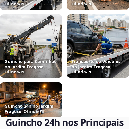
Olinda‑PE
Olinda‑PE
Guincho para Caminhão
Transporte de Veículos
no Jardim Fragoso,
no Jardim Fragoso,
Olinda‑PE
Olinda‑PE
Guincho 24h no Jardim
Fragoso, Olinda‑PE
Guincho 24h nos Principais