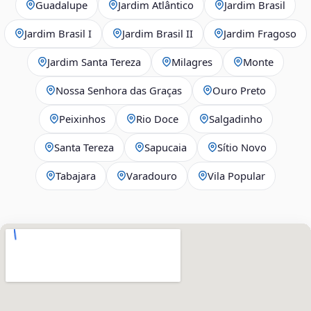
Guadalupe
Jardim Atlântico
Jardim Brasil
Jardim Brasil I
Jardim Brasil II
Jardim Fragoso
Jardim Santa Tereza
Milagres
Monte
Nossa Senhora das Graças
Ouro Preto
Peixinhos
Rio Doce
Salgadinho
Santa Tereza
Sapucaia
Sítio Novo
Tabajara
Varadouro
Vila Popular