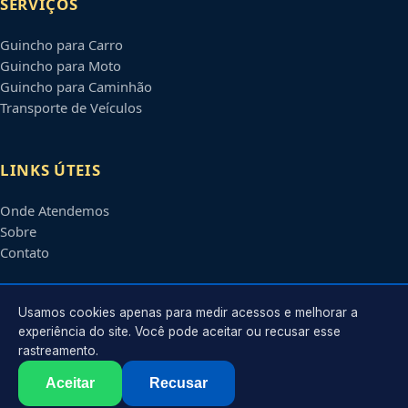
SERVIÇOS
Guincho para Carro
Guincho para Moto
Guincho para Caminhão
Transporte de Veículos
LINKS ÚTEIS
Onde Atendemos
Sobre
Contato
CONTATO
Usamos cookies apenas para medir acessos e melhorar a
experiência do site. Você pode aceitar ou recusar esse
rastreamento.
Atendimento em
Olinda
-
PE
e regiões parceiras
contato@guinchosolinda.com.br
Aceitar
Recusar
©
2026
Guincho em
Olinda
-
PE
. Todos os direitos reservados.