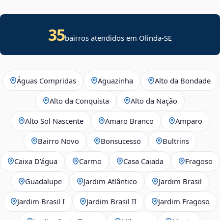
35
bairros atendidos em
Olinda
-
SE
Águas Compridas
Aguazinha
Alto da Bondade
Alto da Conquista
Alto da Nação
Alto Sol Nascente
Amaro Branco
Amparo
Bairro Novo
Bonsucesso
Bultrins
Caixa D’água
Carmo
Casa Caiada
Fragoso
Guadalupe
Jardim Atlântico
Jardim Brasil
Jardim Brasil I
Jardim Brasil II
Jardim Fragoso