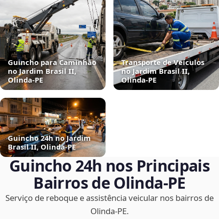
Guincho para Caminhão
Transporte de Veículos
no Jardim Brasil II,
no Jardim Brasil II,
Olinda‑PE
Olinda‑PE
Guincho 24h no Jardim
Brasil II, Olinda‑PE
Guincho 24h nos Principais
Bairros de Olinda‑PE
Serviço de reboque e assistência veicular nos bairros de
Olinda‑PE.