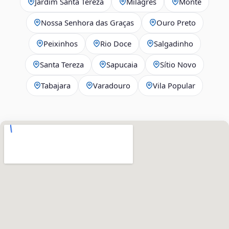
Jardim Santa Tereza
Milagres
Monte
Nossa Senhora das Graças
Ouro Preto
Peixinhos
Rio Doce
Salgadinho
Santa Tereza
Sapucaia
Sítio Novo
Tabajara
Varadouro
Vila Popular