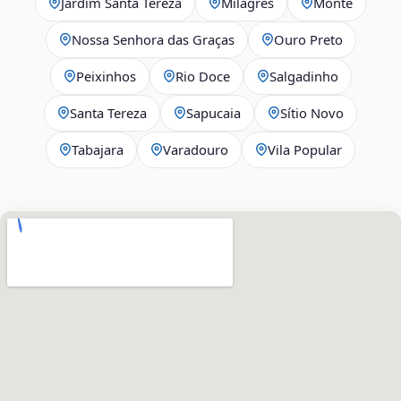
Jardim Santa Tereza
Milagres
Monte
Nossa Senhora das Graças
Ouro Preto
Peixinhos
Rio Doce
Salgadinho
Santa Tereza
Sapucaia
Sítio Novo
Tabajara
Varadouro
Vila Popular