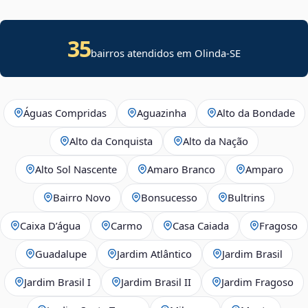
35
bairros atendidos em
Olinda
-
SE
Águas Compridas
Aguazinha
Alto da Bondade
Alto da Conquista
Alto da Nação
Alto Sol Nascente
Amaro Branco
Amparo
Bairro Novo
Bonsucesso
Bultrins
Caixa D’água
Carmo
Casa Caiada
Fragoso
Guadalupe
Jardim Atlântico
Jardim Brasil
Jardim Brasil I
Jardim Brasil II
Jardim Fragoso