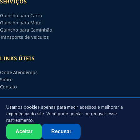
SERVIÇOS
Guincho para Carro
Guincho para Moto
Guincho para Caminhão
Transporte de Veículos
LINKS ÚTEIS
Onde Atendemos
Sobre
Contato
CONTATO
Usamos cookies apenas para medir acessos e melhorar a
experiência do site. Você pode aceitar ou recusar esse
rastreamento.
Atendimento em
Olinda
-
PE
e regiões parceiras
contato@guinchosolinda.com.br
Aceitar
Recusar
©
2026
Guincho em
Olinda
-
PE
. Todos os direitos reservados.