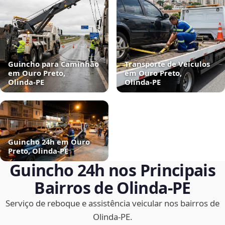
Guincho para Caminhão
Transporte de Veículos
em Ouro Preto,
em Ouro Preto,
Olinda‑PE
Olinda‑PE
Guincho 24h em Ouro
Preto, Olinda‑PE
Guincho 24h nos Principais
Bairros de Olinda‑PE
Serviço de reboque e assistência veicular nos bairros de
Olinda‑PE.