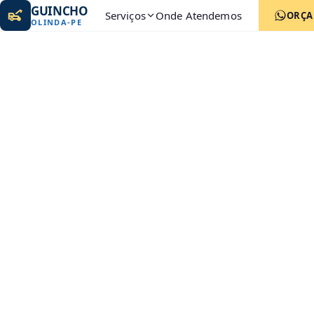
GUINCHO
Serviços
Onde Atendemos
ORÇ
OLINDA
-
PE