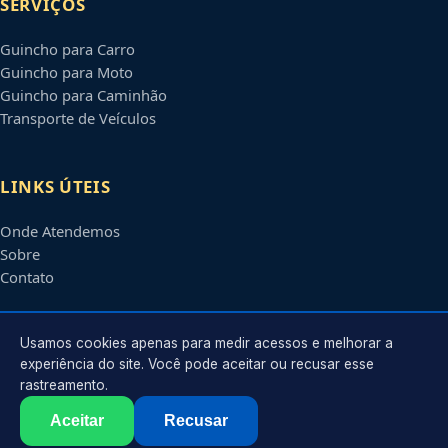
SERVIÇOS
Guincho para Carro
Guincho para Moto
Guincho para Caminhão
Transporte de Veículos
LINKS ÚTEIS
Onde Atendemos
Sobre
Contato
CONTATO
Usamos cookies apenas para medir acessos e melhorar a
experiência do site. Você pode aceitar ou recusar esse
rastreamento.
Atendimento em
Olinda
-
PE
e regiões parceiras
contato@guinchosolinda.com.br
Aceitar
Recusar
©
2026
Guincho em
Olinda
-
PE
. Todos os direitos reservados.