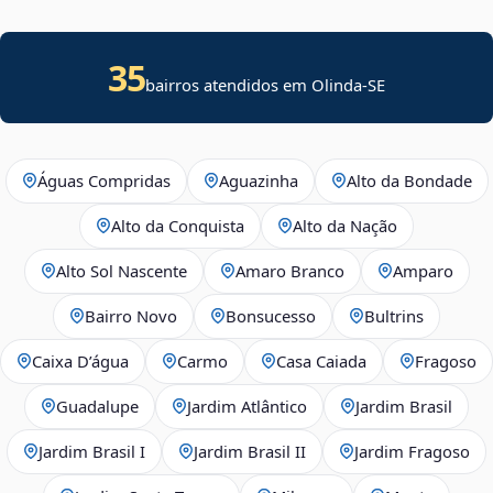
35
bairros atendidos em
Olinda
-
SE
Águas Compridas
Aguazinha
Alto da Bondade
Alto da Conquista
Alto da Nação
Alto Sol Nascente
Amaro Branco
Amparo
Bairro Novo
Bonsucesso
Bultrins
Caixa D’água
Carmo
Casa Caiada
Fragoso
Guadalupe
Jardim Atlântico
Jardim Brasil
Jardim Brasil I
Jardim Brasil II
Jardim Fragoso