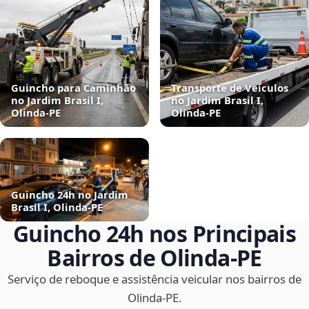
Guincho para Caminhão
Transporte de Veículos
no Jardim Brasil I,
no Jardim Brasil I,
Olinda‑PE
Olinda‑PE
Guincho 24h no Jardim
Brasil I, Olinda‑PE
Guincho 24h nos Principais
Bairros de Olinda‑PE
Serviço de reboque e assistência veicular nos bairros de
Olinda‑PE.