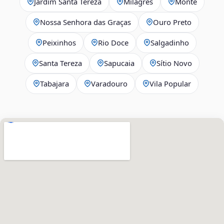
Jardim Santa Tereza
Milagres
Monte
Nossa Senhora das Graças
Ouro Preto
Peixinhos
Rio Doce
Salgadinho
Santa Tereza
Sapucaia
Sítio Novo
Tabajara
Varadouro
Vila Popular