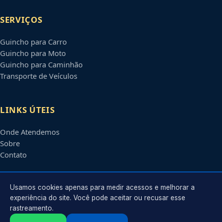
SERVIÇOS
Guincho para Carro
Guincho para Moto
Guincho para Caminhão
Transporte de Veículos
LINKS ÚTEIS
Onde Atendemos
Sobre
Contato
CONTATO
Usamos cookies apenas para medir acessos e melhorar a
experiência do site. Você pode aceitar ou recusar esse
rastreamento.
Atendimento em
Olinda
-
PE
e regiões parceiras
contato@guinchosolinda.com.br