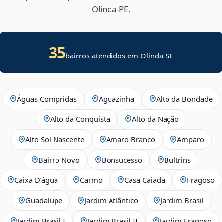
Olinda‑PE.
35
bairros atendidos em
Olinda
-
SE
Águas Compridas
Aguazinha
Alto da Bondade
Alto da Conquista
Alto da Nação
Alto Sol Nascente
Amaro Branco
Amparo
Bairro Novo
Bonsucesso
Bultrins
Caixa D’água
Carmo
Casa Caiada
Fragoso
Guadalupe
Jardim Atlântico
Jardim Brasil
Jardim Brasil I
Jardim Brasil II
Jardim Fragoso