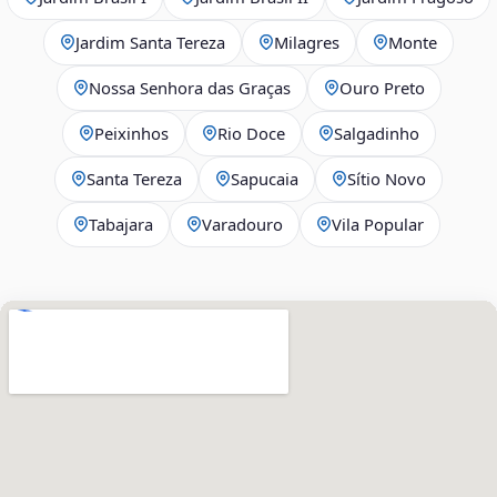
Jardim Santa Tereza
Milagres
Monte
Nossa Senhora das Graças
Ouro Preto
Peixinhos
Rio Doce
Salgadinho
Santa Tereza
Sapucaia
Sítio Novo
Tabajara
Varadouro
Vila Popular