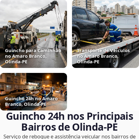
Guincho para Caminhão
Transporte de Veículos
no Amaro Branco,
no Amaro Branco,
Olinda‑PE
Olinda‑PE
Guincho 24h no Amaro
Branco, Olinda‑PE
Guincho 24h nos Principais
Bairros de Olinda‑PE
Serviço de reboque e assistência veicular nos bairros de