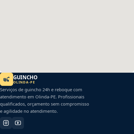
GUINCHO
OLINDA
-
PE
Serviços de guincho 24h e reboque com
atendimento em
Olinda
-
PE
. Profissionais
qualificados, orçamento sem compromisso
e agilidade no atendimento.