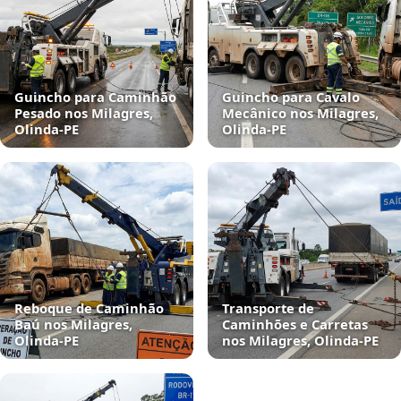
Guincho para Caminhão
Guincho para Cavalo
Pesado nos Milagres,
Mecânico nos Milagres,
Olinda‑PE
Olinda‑PE
Reboque de Caminhão
Transporte de
Baú nos Milagres,
Caminhões e Carretas
Olinda‑PE
nos Milagres, Olinda‑PE