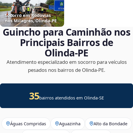
Socorro em Rodovias
nos Milagres, Olinda‑PE
Guincho para Caminhão nos
Principais Bairros de
Olinda‑PE
Atendimento especializado em socorro para veículos
pesados nos bairros de Olinda‑PE.
35
bairros atendidos em
Olinda
-
SE
Águas Compridas
Aguazinha
Alto da Bondade