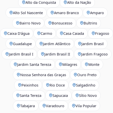
Alto da Conquista
Alto da Nação
Alto Sol Nascente
Amaro Branco
Amparo
Bairro Novo
Bonsucesso
Bultrins
Caixa D’água
Carmo
Casa Caiada
Fragoso
Guadalupe
Jardim Atlântico
Jardim Brasil
Jardim Brasil I
Jardim Brasil II
Jardim Fragoso
Jardim Santa Tereza
Milagres
Monte
Nossa Senhora das Graças
Ouro Preto
Peixinhos
Rio Doce
Salgadinho
Santa Tereza
Sapucaia
Sítio Novo
Tabajara
Varadouro
Vila Popular