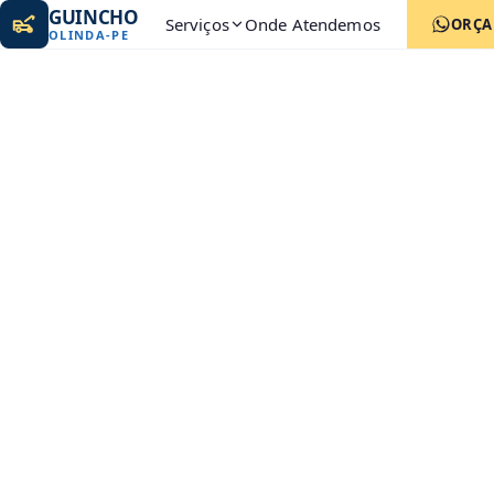
GUINCHO
Serviços
Onde Atendemos
ORÇ
OLINDA
-
PE