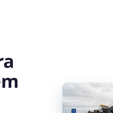
ra
em