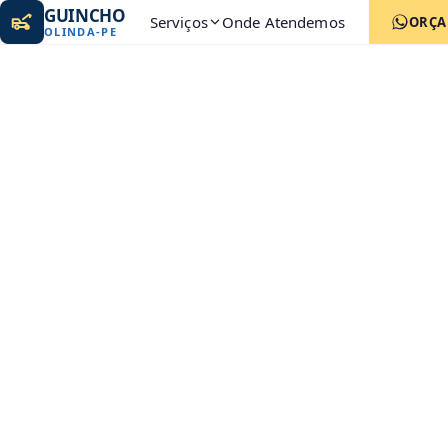
GUINCHO
Serviços
Onde Atendemos
ORÇ
OLINDA
-
PE