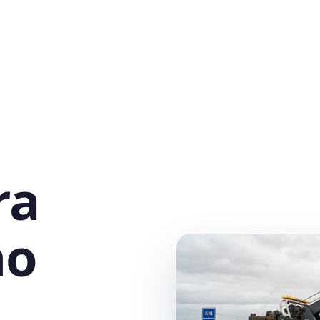
ra
no