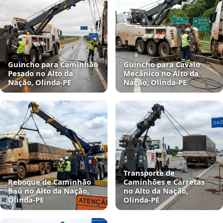
Guincho para Caminhão
Guincho para Cavalo
Pesado no Alto da
Mecânico no Alto da
Nação, Olinda‑PE
Nação, Olinda‑PE
Transporte de
Reboque de Caminhão
Caminhões e Carretas
Baú no Alto da Nação,
no Alto da Nação,
Olinda‑PE
Olinda‑PE