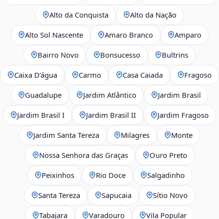
Alto da Conquista
Alto da Nação
Alto Sol Nascente
Amaro Branco
Amparo
Bairro Novo
Bonsucesso
Bultrins
Caixa D’água
Carmo
Casa Caiada
Fragoso
Guadalupe
Jardim Atlântico
Jardim Brasil
Jardim Brasil I
Jardim Brasil II
Jardim Fragoso
Jardim Santa Tereza
Milagres
Monte
Nossa Senhora das Graças
Ouro Preto
Peixinhos
Rio Doce
Salgadinho
Santa Tereza
Sapucaia
Sítio Novo
Tabajara
Varadouro
Vila Popular