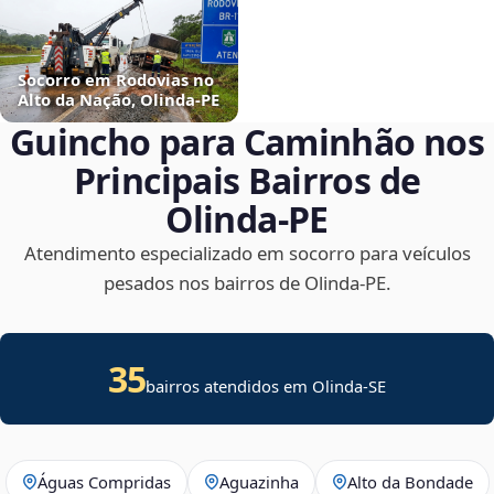
Socorro em Rodovias no
Alto da Nação, Olinda‑PE
Guincho para Caminhão nos
Principais Bairros de
Olinda‑PE
Atendimento especializado em socorro para veículos
pesados nos bairros de Olinda‑PE.
35
bairros atendidos em
Olinda
-
SE
Águas Compridas
Aguazinha
Alto da Bondade