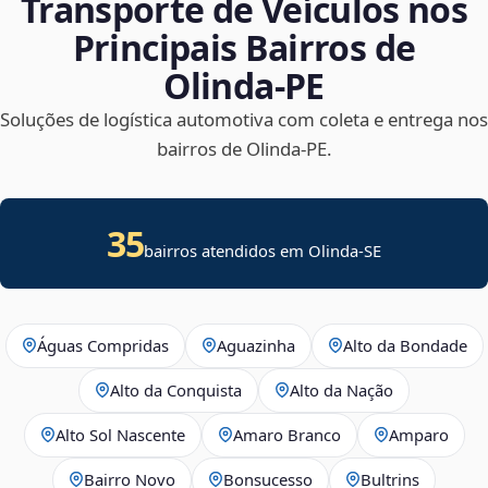
Transporte de Veículos nos
Principais Bairros de
Olinda‑PE
Soluções de logística automotiva com coleta e entrega nos
bairros de Olinda‑PE.
35
bairros atendidos em
Olinda
-
SE
Águas Compridas
Aguazinha
Alto da Bondade
Alto da Conquista
Alto da Nação
Alto Sol Nascente
Amaro Branco
Amparo
Bairro Novo
Bonsucesso
Bultrins