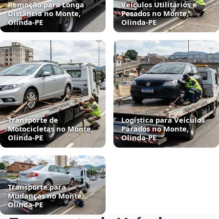
Remoção para Longa
Veículos Utilitários e
Distância no Monte,
Pesados no Monte,
Olinda‑PE
Olinda‑PE
Transporte de
Logística para Veículos
Motocicletas no Monte,
Parados no Monte,
Olinda‑PE
Olinda‑PE
Transporte para
Mudanças no Monte,
Olinda‑PE