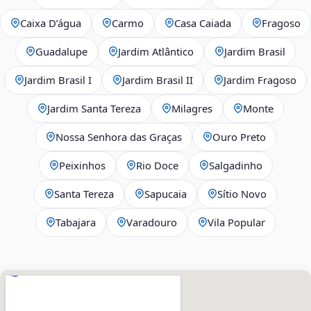
Caixa D’água
Carmo
Casa Caiada
Fragoso
Guadalupe
Jardim Atlântico
Jardim Brasil
Jardim Brasil I
Jardim Brasil II
Jardim Fragoso
Jardim Santa Tereza
Milagres
Monte
Nossa Senhora das Graças
Ouro Preto
Peixinhos
Rio Doce
Salgadinho
Santa Tereza
Sapucaia
Sítio Novo
Tabajara
Varadouro
Vila Popular