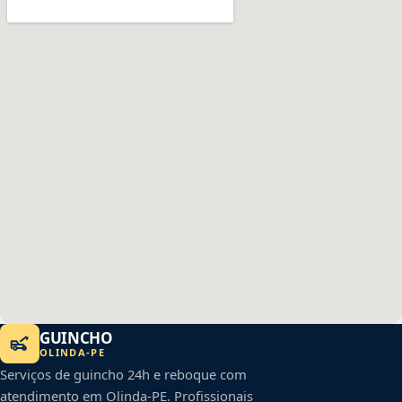
GUINCHO
OLINDA
-
PE
Serviços de guincho 24h e reboque com
atendimento em
Olinda
-
PE
. Profissionais