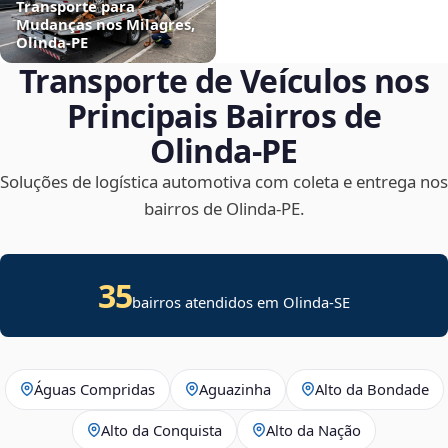
Transporte para
Mudanças nos Milagres,
Olinda‑PE
Transporte de Veículos nos
Principais Bairros de
Olinda‑PE
Soluções de logística automotiva com coleta e entrega nos
bairros de Olinda‑PE.
35
bairros atendidos em
Olinda
-
SE
Águas Compridas
Aguazinha
Alto da Bondade
Alto da Conquista
Alto da Nação