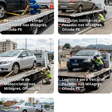
Remoção para Longa
Veículos Utilitários e
Distância nos Milagres,
Pesados nos Milagres,
Olinda‑PE
Olinda‑PE
Transporte de
Logística para Veículos
Motocicletas nos
Parados nos Milagres,
Milagres, Olinda‑PE
Olinda‑PE