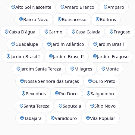
Alto Sol Nascente
Amaro Branco
Amparo
Bairro Novo
Bonsucesso
Bultrins
Caixa D’água
Carmo
Casa Caiada
Fragoso
Guadalupe
Jardim Atlântico
Jardim Brasil
Jardim Brasil I
Jardim Brasil II
Jardim Fragoso
Jardim Santa Tereza
Milagres
Monte
Nossa Senhora das Graças
Ouro Preto
Peixinhos
Rio Doce
Salgadinho
Santa Tereza
Sapucaia
Sítio Novo
Tabajara
Varadouro
Vila Popular