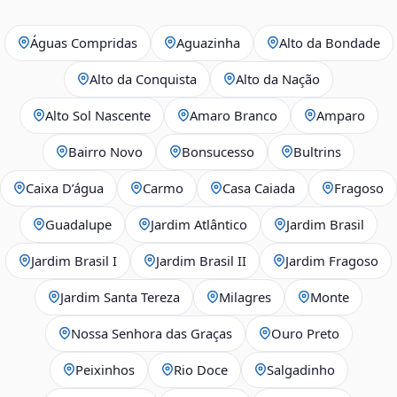
Águas Compridas
Aguazinha
Alto da Bondade
Alto da Conquista
Alto da Nação
Alto Sol Nascente
Amaro Branco
Amparo
Bairro Novo
Bonsucesso
Bultrins
Caixa D’água
Carmo
Casa Caiada
Fragoso
Guadalupe
Jardim Atlântico
Jardim Brasil
Jardim Brasil I
Jardim Brasil II
Jardim Fragoso
Jardim Santa Tereza
Milagres
Monte
Nossa Senhora das Graças
Ouro Preto
Peixinhos
Rio Doce
Salgadinho