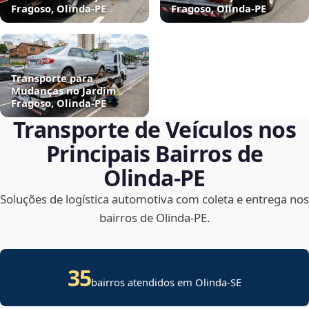
Fragoso, Olinda‑PE
Fragoso, Olinda‑PE
Transporte para
Mudanças no Jardim
Fragoso, Olinda‑PE
Transporte de Veículos nos
Principais Bairros de
Olinda‑PE
Soluções de logística automotiva com coleta e entrega nos
bairros de Olinda‑PE.
35
bairros atendidos em
Olinda
-
SE