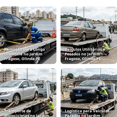
Remoção para Longa
Veículos Utilitários e
Distância no Jardim
Pesados no Jardim
Fragoso, Olinda‑PE
Fragoso, Olinda‑PE
Transporte de
Logística para Veículos
Motocicletas no Jardim
Parados no Jardim