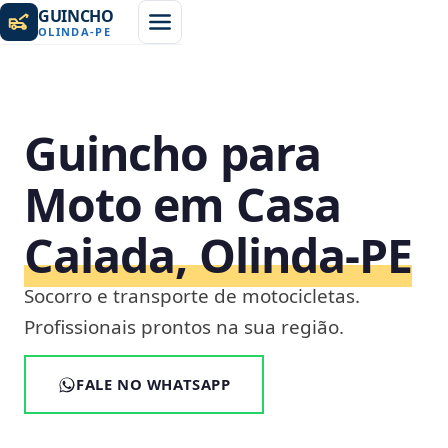
GUINCHO
OLINDA
-
PE
Guincho para
Moto em Casa
Caiada, Olinda‑PE
Socorro e transporte de motocicletas.
Profissionais prontos na sua região.
FALE NO WHATSAPP