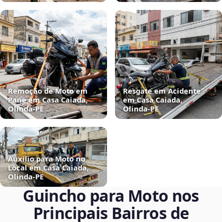
Remoção de Moto em
Resgate em Acidente
Pane em Casa Caiada,
em Casa Caiada,
Olinda‑PE
Olinda‑PE
Auxílio para Moto no
Local em Casa Caiada,
Olinda‑PE
Guincho para Moto nos
Principais Bairros de