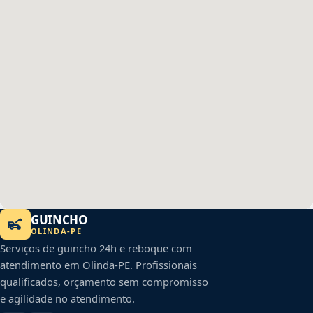
GUINCHO
OLINDA
-
PE
Serviços de guincho 24h e reboque com
atendimento em
Olinda
-
PE
. Profissionais
qualificados, orçamento sem compromisso
e agilidade no atendimento.