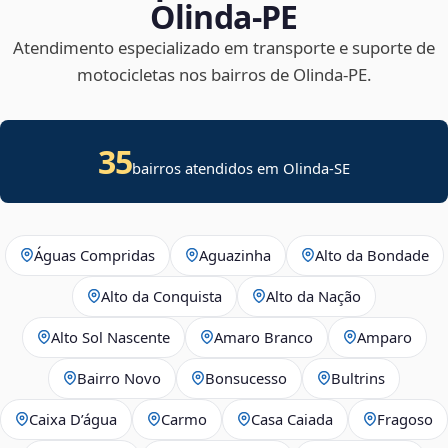
Olinda‑PE
Atendimento especializado em transporte e suporte de
motocicletas nos bairros de Olinda‑PE.
35
bairros atendidos em
Olinda
-
SE
Águas Compridas
Aguazinha
Alto da Bondade
Alto da Conquista
Alto da Nação
Alto Sol Nascente
Amaro Branco
Amparo
Bairro Novo
Bonsucesso
Bultrins
Caixa D’água
Carmo
Casa Caiada
Fragoso