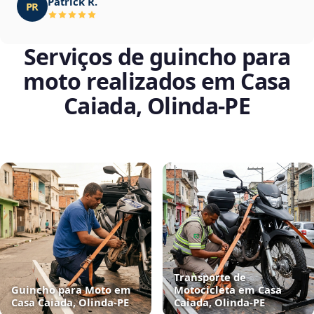
Patrick R.
PR
Serviços de guincho para
moto realizados em Casa
Caiada, Olinda‑PE
Transporte de
Guincho para Moto em
Motocicleta em Casa
Casa Caiada, Olinda‑PE
Caiada, Olinda‑PE