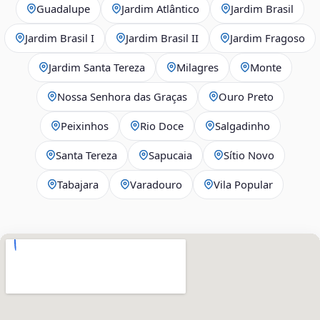
Guadalupe
Jardim Atlântico
Jardim Brasil
Jardim Brasil I
Jardim Brasil II
Jardim Fragoso
Jardim Santa Tereza
Milagres
Monte
Nossa Senhora das Graças
Ouro Preto
Peixinhos
Rio Doce
Salgadinho
Santa Tereza
Sapucaia
Sítio Novo
Tabajara
Varadouro
Vila Popular