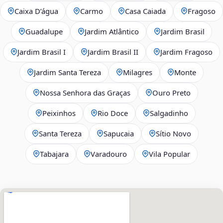
Caixa D’água
Carmo
Casa Caiada
Fragoso
Guadalupe
Jardim Atlântico
Jardim Brasil
Jardim Brasil I
Jardim Brasil II
Jardim Fragoso
Jardim Santa Tereza
Milagres
Monte
Nossa Senhora das Graças
Ouro Preto
Peixinhos
Rio Doce
Salgadinho
Santa Tereza
Sapucaia
Sítio Novo
Tabajara
Varadouro
Vila Popular