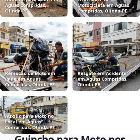
Águas Compridas,
Motocicleta em Águas
Olinda‑PE
Compridas, Olinda‑PE
Remoção de Moto em
Resgate em Acidente
Pane em Águas
em Águas Compridas,
Compridas, Olinda‑PE
Olinda‑PE
Auxílio para Moto no
Local em Águas
Compridas, Olinda‑PE
Guincho para Moto nos