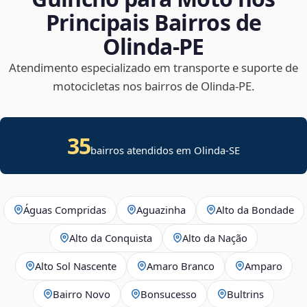
Principais Bairros de
Olinda‑PE
Atendimento especializado em transporte e suporte de
motocicletas nos bairros de Olinda‑PE.
35
bairros atendidos em
Olinda
-
SE
Águas Compridas
Aguazinha
Alto da Bondade
Alto da Conquista
Alto da Nação
Alto Sol Nascente
Amaro Branco
Amparo
Bairro Novo
Bonsucesso
Bultrins