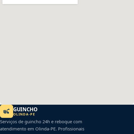
GUINCHO
OLINDA
-
PE
Serviços de guincho 24h e reboque com
atendimento em
Olinda
-
PE
. Profissionais