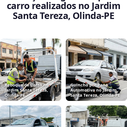
carro realizados no Jardim
Santa Tereza, Olinda‑PE
Reboque de Carro no
Guincho por Pane
Jardim Santa Tereza,
Automotiva no Jardim
Olinda‑PE
Santa Tereza, Olinda‑PE