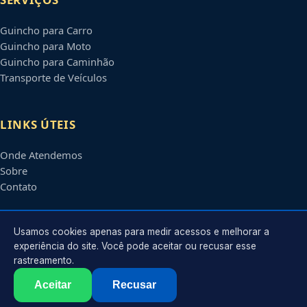
Guincho para Carro
Guincho para Moto
Guincho para Caminhão
Transporte de Veículos
LINKS ÚTEIS
Onde Atendemos
Sobre
Contato
CONTATO
Usamos cookies apenas para medir acessos e melhorar a
experiência do site. Você pode aceitar ou recusar esse
rastreamento.
Atendimento em
Olinda
-
PE
e regiões parceiras
contato@guinchosolinda.com.br
Aceitar
Recusar
©
2026
Guincho em
Olinda
-
PE
. Todos os direitos reservados.