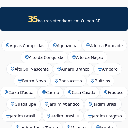
35
bairros atendidos em
Olinda
-
SE
Águas Compridas
Aguazinha
Alto da Bondade
Alto da Conquista
Alto da Nação
Alto Sol Nascente
Amaro Branco
Amparo
Bairro Novo
Bonsucesso
Bultrins
Caixa D’água
Carmo
Casa Caiada
Fragoso
Guadalupe
Jardim Atlântico
Jardim Brasil
Jardim Brasil I
Jardim Brasil II
Jardim Fragoso
Jardim Santa Tereza
Milagres
Monte