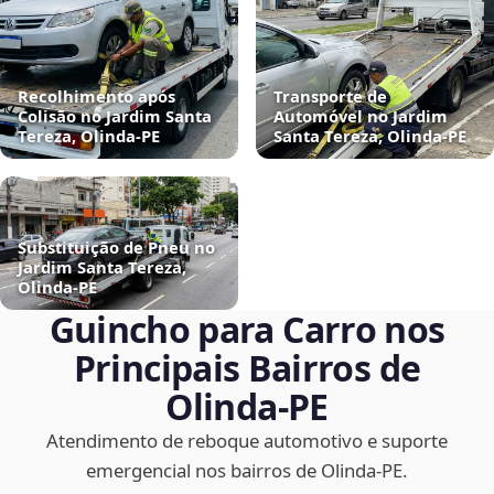
Recolhimento após
Transporte de
Colisão no Jardim Santa
Automóvel no Jardim
Tereza, Olinda‑PE
Santa Tereza, Olinda‑PE
Substituição de Pneu no
Jardim Santa Tereza,
Olinda‑PE
Guincho para Carro nos
Principais Bairros de
Olinda‑PE
Atendimento de reboque automotivo e suporte
emergencial nos bairros de Olinda‑PE.