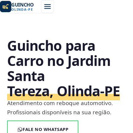
GUINCHO
OLINDA
-
PE
Guincho para
Carro no Jardim
Santa
Tereza, Olinda‑PE
Atendimento com reboque automotivo.
Profissionais disponíveis na sua região.
FALE NO WHATSAPP